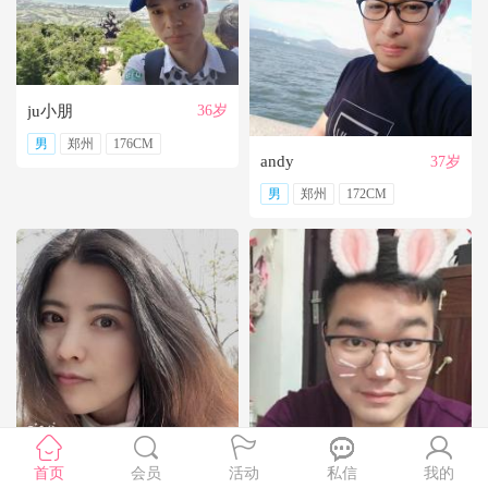
【妮子123】
看起来幸福的人，心里也许有难言的苦；时常挂着笑的人，心里也许有无声的泪；炫耀生活的人，可能远没表面那么风光。一个人的幸福，一定是只有自己才懂的快乐。所以，不要跟自己过不去，不要纠结于别人的评说，照着自己舒服的感觉生活。幸福如人饮水，冷暖自知，你的幸福，不在别人眼里，而在自己心里
每个人对爱的表达方式不一样，有人喜欢爱就说出来，而有的人不善于表达。在爱的旅途中，有人坐的是动车，有人坐的是慢车。但我想，只要目的地是一致的，就OK。一棵树上还没有完全相同的两片叶子，又怎能要求两个人所思所想完全一样呢？求大同存小异即可。
【雪_】
别忘了答应自己要做的事情，别忘了答应自己要去的地方，无论有多难，有多远。
【allure】
一切看眼缘吧。
ju小朋
36岁
爱情中多些理解，多些宽容、多些换位思考,唯有如此，才不会在对的时间错过了对的人，留下一生的遗憾。
男
郑州
176CM
andy
37岁
男
郑州
172CM
小丸子
39岁
杜杜杜胖胖
34岁
首页
会员
活动
私信
我的