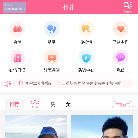
推荐
筛选
会员
活动
微心情
幸福案例
【雪_】
别忘了答应自己要做的事情，别忘了答应自己要去的地方，无论有多难，有多远。
心情日记
婚恋课堂
防骗中心
私信
【allure】
一切看眼缘吧。
【】
希望22年能找到一个三观契合的伴侣共度余生！加油吧
【晨晨】
男，90年，173,70，未婚，郑州稳定工作，有房无贷。生活作息规律、无不良嗜好、爱干净、会做饭。
找个有结婚意愿，感情专一、顾家的女孩。
【社会喵】
每天都是好心情，期待与你相遇
推荐
男
女
置顶首页
【安鱼】
只要心怀希望，不断努力，总会春暖花开
【Zhangdh】
人们常说：理解万岁，换位思考，但真正做起来并不容易。
【火车之约】
非常勿扰，用心最好
尤其在爱情方面，尤其是处于恋爱初期阶段的男女。两个陌生人，不同的生活方式、成长环境，在相互并不了解的基础上，去互相信任可能不大容易做到。这个时候就需要双方换位思考，善意的去理解对方的行为，不要故弄玄虚去考验对方的耐受力，由于这是个敏感阶段，处理方式不当，误解就会大行其道。因此双方尽量避免去做让对方容易产生误解的事情。
【Lucky潘多拉】
有时候，上天没有给你想要的，不是因为你不配，而是你值得拥有更好的。