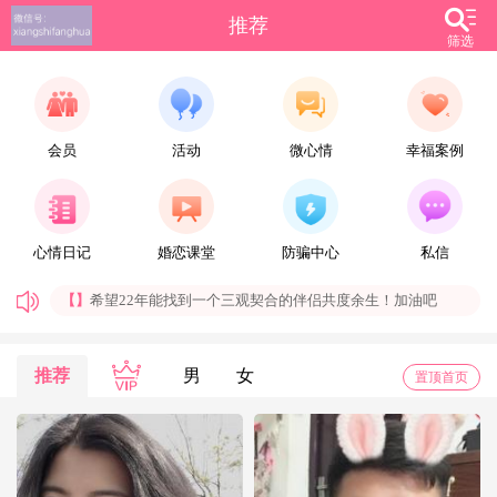
推荐
筛选
会员
活动
微心情
幸福案例
【雪_】
别忘了答应自己要做的事情，别忘了答应自己要去的地方，无论有多难，有多远。
心情日记
婚恋课堂
防骗中心
私信
【allure】
一切看眼缘吧。
【】
希望22年能找到一个三观契合的伴侣共度余生！加油吧
【晨晨】
男，90年，173,70，未婚，郑州稳定工作，有房无贷。生活作息规律、无不良嗜好、爱干净、会做饭。
找个有结婚意愿，感情专一、顾家的女孩。
【社会喵】
每天都是好心情，期待与你相遇
推荐
男
女
置顶首页
【安鱼】
只要心怀希望，不断努力，总会春暖花开
【Zhangdh】
人们常说：理解万岁，换位思考，但真正做起来并不容易。
【火车之约】
非常勿扰，用心最好
尤其在爱情方面，尤其是处于恋爱初期阶段的男女。两个陌生人，不同的生活方式、成长环境，在相互并不了解的基础上，去互相信任可能不大容易做到。这个时候就需要双方换位思考，善意的去理解对方的行为，不要故弄玄虚去考验对方的耐受力，由于这是个敏感阶段，处理方式不当，误解就会大行其道。因此双方尽量避免去做让对方容易产生误解的事情。
【Lucky潘多拉】
有时候，上天没有给你想要的，不是因为你不配，而是你值得拥有更好的。