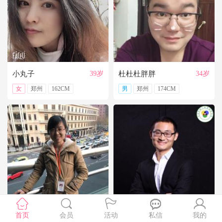
【妮子123】
看起来幸福的人，心里也许有难言的苦；时常挂着笑的人，心里也许有无声的泪；炫耀生活的人，可能远没表面那么风光。一个人的幸福，一定是只有自己才懂的快乐。所以，不要跟自己过不去，不要纠结于别人的评说，照着自己舒服的感觉生活。幸福如人饮水，冷暖自知，你的幸福，不在别人眼里，而在自己心里
每个人对爱的表达方式不一样，有人喜欢爱就说出来，而有的人不善于表达。在爱的旅途中，有人坐的是动车，有人坐的是慢车。但我想，只要目的地是一致的，就OK。一棵树上还没有完全相同的两片叶子，又怎能要求两个人所思所想完全一样呢？求大同存小异即可。
【雪_】
别忘了答应自己要做的事情，别忘了答应自己要去的地方，无论有多难，有多远。
【allure】
一切看眼缘吧。
爱情中多些理解，多些宽容、多些换位思考,唯有如此，才不会在对的时间错过了对的人，留下一生的遗憾。
小丸子
39岁
杜杜杜胖胖
34岁
女
郑州
162CM
男
郑州
174CM
lsj
首页
会员
39岁
活动
费明阳
私信
我的
35岁