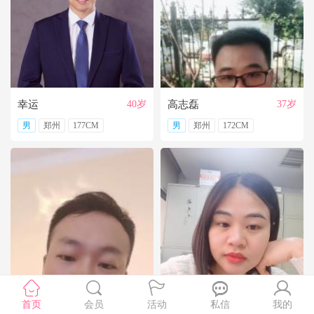
【妮子123】
看起来幸福的人，心里也许有难言的苦；时常挂着笑的人，心里也许有无声的泪；炫耀生活的人，可能远没表面那么风光。一个人的幸福，一定是只有自己才懂的快乐。所以，不要跟自己过不去，不要纠结于别人的评说，照着自己舒服的感觉生活。幸福如人饮水，冷暖自知，你的幸福，不在别人眼里，而在自己心里
每个人对爱的表达方式不一样，有人喜欢爱就说出来，而有的人不善于表达。在爱的旅途中，有人坐的是动车，有人坐的是慢车。但我想，只要目的地是一致的，就OK。一棵树上还没有完全相同的两片叶子，又怎能要求两个人所思所想完全一样呢？求大同存小异即可。
【雪_】
别忘了答应自己要做的事情，别忘了答应自己要去的地方，无论有多难，有多远。
【allure】
一切看眼缘吧。
爱情中多些理解，多些宽容、多些换位思考,唯有如此，才不会在对的时间错过了对的人，留下一生的遗憾。
幸运
40岁
高志磊
37岁
男
郑州
177CM
男
郑州
172CM
张驰
首页
会员
36岁
活动
kay小雨
私信
我的
41岁