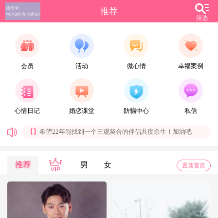
推荐
筛选
会员
活动
微心情
幸福案例
【雪_】
别忘了答应自己要做的事情，别忘了答应自己要去的地方，无论有多难，有多远。
心情日记
婚恋课堂
防骗中心
私信
【allure】
一切看眼缘吧。
【】
希望22年能找到一个三观契合的伴侣共度余生！加油吧
【晨晨】
男，90年，173,70，未婚，郑州稳定工作，有房无贷。生活作息规律、无不良嗜好、爱干净、会做饭。
找个有结婚意愿，感情专一、顾家的女孩。
【社会喵】
每天都是好心情，期待与你相遇
推荐
男
女
置顶首页
【安鱼】
只要心怀希望，不断努力，总会春暖花开
【Zhangdh】
人们常说：理解万岁，换位思考，但真正做起来并不容易。
【火车之约】
非常勿扰，用心最好
尤其在爱情方面，尤其是处于恋爱初期阶段的男女。两个陌生人，不同的生活方式、成长环境，在相互并不了解的基础上，去互相信任可能不大容易做到。这个时候就需要双方换位思考，善意的去理解对方的行为，不要故弄玄虚去考验对方的耐受力，由于这是个敏感阶段，处理方式不当，误解就会大行其道。因此双方尽量避免去做让对方容易产生误解的事情。
【Lucky潘多拉】
有时候，上天没有给你想要的，不是因为你不配，而是你值得拥有更好的。