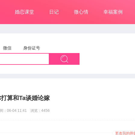
婚恋课堂
日记
微心情
幸福案例
微信
身份证号
打算和Ta谈婚论嫁
：06-04 11:41 浏览：4456
更改我的择