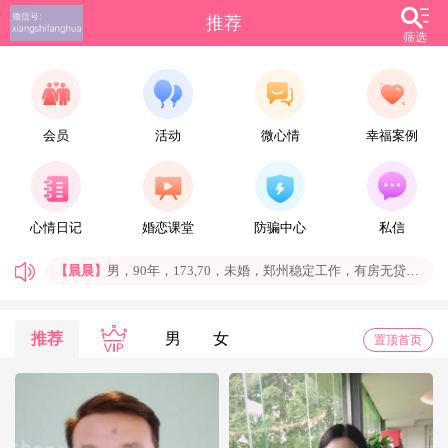
推荐
筛选
会员
活动
微心情
幸福案例
【雪_】
别忘了答应自己要做的事情，别忘了答应自己要去的地方，无论有多难，有多远。
【allure】
一切看眼缘吧。
心情日记
婚恋课堂
防骗中心
私信
【】
希望22年能找到一个三观契合的伴侣共度余生！加油吧
【晨晨】
男，90年，173,70，未婚，郑州稳定工作，有房无贷。生活作息规律、无不良嗜好、爱干净、会做饭。
找个有结婚意愿，感情专一、顾家的女孩。
【社会喵】
每天都是好心情，期待与你相遇
【安鱼】
只要心怀希望，不断努力，总会春暖花开
推荐
男
女
置顶首页
【Zhangdh】
人们常说：理解万岁，换位思考，但真正做起来并不容易。
【火车之约】
非常勿扰，用心最好
尤其在爱情方面，尤其是处于恋爱初期阶段的男女。两个陌生人，不同的生活方式、成长环境，在相互并不了解的基础上，去互相信任可能不大容易做到。这个时候就需要双方换位思考，善意的去理解对方的行为，不要故弄玄虚去考验对方的耐受力，由于这是个敏感阶段，处理方式不当，误解就会大行其道。因此双方尽量避免去做让对方容易产生误解的事情。
【Lucky潘多拉】
有时候，上天没有给你想要的，不是因为你不配，而是你值得拥有更好的。
【妮子123】
看起来幸福的人，心里也许有难言的苦；时常挂着笑的人，心里也许有无声的泪；炫耀生活的人，可能远没表面那么风光。一个人的幸福，一定是只有自己才懂的快乐。所以，不要跟自己过不去，不要纠结于别人的评说，照着自己舒服的感觉生活。幸福如人饮水，冷暖自知，你的幸福，不在别人眼里，而在自己心里