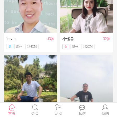
每个人对爱的表达方式不一样，有人喜欢爱就说出来，而有的人不善于表达。在爱的旅途中，有人坐的是动车，有人坐的是慢车。但我想，只要目的地是一致的，就OK。一棵树上还没有完全相同的两片叶子，又怎能要求两个人所思所想完全一样呢？求大同存小异即可。
【雪_】
别忘了答应自己要做的事情，别忘了答应自己要去的地方，无论有多难，有多远。
【allure】
一切看眼缘吧。
爱情中多些理解，多些宽容、多些换位思考,唯有如此，才不会在对的时间错过了对的人，留下一生的遗憾。
kevin
43岁
小怪兽
32岁
男
郑州
174CM
女
郑州
162CM
朱广明
首页
会员
36岁
活动
杨冬
私信
我的
36岁